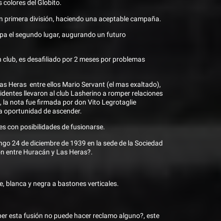
colores del Globito.
en primera división, haciendo una aceptable campaña.
a el segundo lugar, augurando un futuro
n club, es desafiliado por 2 meses por problemas
Las Heras entre ellos Mario Servant (el mas exaltado),
identes llevaron al club Lasherino a romper relaciones
, la nota fue firmada por don Vito Legrotaglie
ra oportunidad de ascender.
s con posibilidades de fusionarse.
ngo 24 de diciembre de 1939 en la sede de la Sociedad
ón entre Huracán y Las Heras?.
e, blanca y negra a bastones verticales.
mper esta fusión no puede hacer reclamo alguno?, este