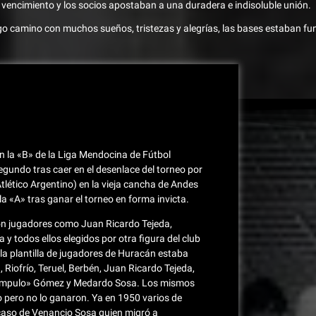
 vencimiento y los socios apostaban a una duradera e indisoluble unión.
o camino con muchos sueños, tristezas y alegrías, las bases estaban f
n la «B» de la Liga Mendocina de Fútbol
undo tras caer en el desenlace del torneo por
Atlético Argentino) en la vieja cancha de Andes
la «A» tras ganar el torneo en forma invicta.
con jugadores como Juan Ricardo Tejeda,
y todos ellos elegidos por otra figura del club
la plantilla de jugadores de Huracán estaba
iofrío, Teruel, Berbén, Juan Ricardo Tejeda,
«Campulo» Gómez y Medardo Sosa. Los mismos
o pero no lo ganaron. Ya en 1950 varios de
 caso de Venancio Sosa quien migró a