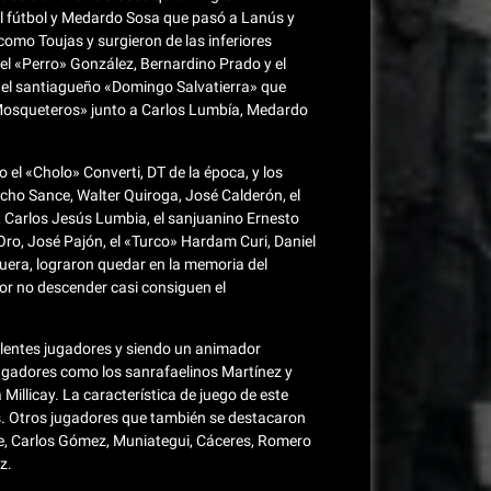
el fútbol y Medardo Sosa que pasó a Lanús y
omo Toujas y surgieron de las inferiores
el «Perro» González, Bernardino Prado y el
del santiagueño «Domingo Salvatierra» que
 Mosqueteros» junto a Carlos Lumbía, Medardo
o el «Cholo» Converti, DT de la época, y los
ho Sance, Walter Quiroga, José Calderón, el
 Carlos Jesús Lumbia, el sanjuanino Ernesto
Oro, José Pajón, el «Turco» Hardam Curi, Daniel
uera, lograron quedar en la memoria del
or no descender casi consiguen el
elentes jugadores y siendo un animador
jugadores como los sanrafaelinos Martínez y
llicay. La característica de juego de este
as. Otros jugadores que también se destacaron
ne, Carlos Gómez, Muniategui, Cáceres, Romero
z.