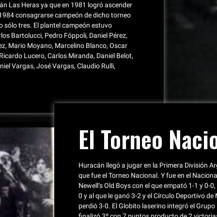
cán Las Heras ya que en 1981 logró ascender
n 1984 consagrarse campeón de dicho torneo
sólo tres. El plantel campeón estuvo
rlos Bartolucci, Pedro Fóppoli, Daniel Pérez,
ez, Mario Moyano, Marcelino Blanco, Oscar
icardo Lucero, Carlos Miranda, Daniel Belot,
niel Vargas, José Vargas, Claudio Rulli,
El Torneo Naci
Huracán llegó a jugar en la Primera División Ar
que fue el Torneo Nacional. Y fue en el Nacion
Newell’s Old Boys con el que empató 1-1 y 0-0
0 y al que le ganó 3-2 y el Círculo Deportivo de
perdió 3-0. El Globito laserino integró el Gru
finalizó 3º con 7 puntos producto de 2 victoria