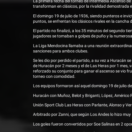
La primera fecha del torneo de Intermedia Ascenso de 
transforman en clásicos, por la rivalidad demostrada
El domingo 19 de julio de 1936, siendo punteros e invi
puntos, se enfrentan los clásicos rivales en la cancha d
El partido no finalizó, a los 35 minutos del segundo ti
jugadores se tomaban a golpes de puño y la numerosa 
La Liga Mendocina llamaba a una reunión extraordinari
sanciones para ambos clubes.
Se les dio por perdido el partido, a su vez a Huracán s
de Huracán por 2 meses y el de Las Heras por 1 mes, v
reforzado su conjunto para ganar el ascenso se vio fru
torneo con comodidad.
Los equipos formaron así aquel domingo 19 de julio de
Huracán con Muñoz, Belot y Briganti, López, Américo 
Unión Sport Club Las Heras con Parlante, Alonso y Vera,
Arbitrado por Zanni, que según Los Andes lo hizo muy
Los goles fueron convertidos por Soe Salinas en 2 op