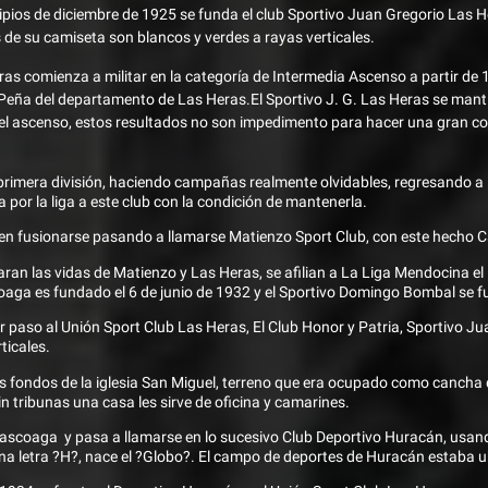
ipios de diciembre de 1925 se funda el club Sportivo Juan Gregorio Las He
 de su camiseta son blancos y verdes a rayas verticales.
as comienza a militar en la categoría de Intermedia Ascenso a partir de 
Peña del departamento de Las Heras.El Sportivo J. G. Las Heras se mant
el ascenso, estos resultados no son impedimento para hacer una gran co
rimera división, haciendo campañas realmente olvidables, regresando a
a por la liga a este club con la condición de mantenerla.
en fusionarse pasando a llamarse Matienzo Sport Club, con este hecho C
ran las vidas de Matienzo y Las Heras, se afilian a La Liga Mendocina e
aga es fundado el 6 de junio de 1932 y el Sportivo Domingo Bombal se f
r paso al Unión Sport Club Las Heras, El Club Honor y Patria, Sportivo J
ticales.
os fondos de la iglesia San Miguel, terreno que era ocupado como cancha 
 tribunas una casa les sirve de oficina y camarines.
lascoaga y pasa a llamarse en lo sucesivo Club Deportivo Huracán, usando
na letra ?H?, nace el ?Globo?. El campo de deportes de Huracán estaba 