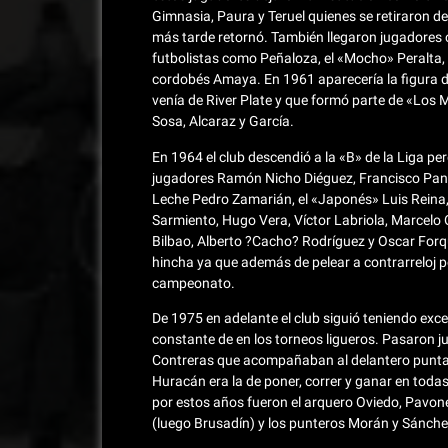
Gimnasia, Paura y Teruel quienes se retiraron d
más tarde retornó. También llegaron jugadores c
futbolistas como Peñaloza, el «Mocho» Peralta, 
cordobés Amaya. En 1961 aparecería la figura 
venía de River Plate y que formó parte de «Los
Sosa, Alcaraz y García.
En 1964 el club descendió a la «B» de la Liga per
jugadores Ramón Nicho Diéguez, Francisco Panc
Leche Pedro Zamarián, el «Japonés» Luis Reina,
Sarmiento, Hugo Vera, Víctor Labriola, Marcelo 
Bilbao, Alberto ?Cacho? Rodríguez y Oscar Forq
hincha ya que además de pelear a contrarreloj p
campeonato.
De 1975 en adelante el club siguió teniendo exc
constante de en los torneos ligueros. Pasaron 
Contreras que acompañaban al delantero punta Mi
Huracán era la de poner, correr y ganar en tod
por estos años fueron el arquero Oviedo, Pavo
(luego Brusadín) y los punteros Morán y Sánche