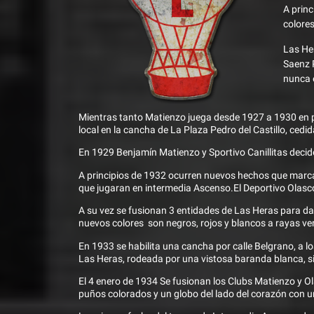
A princ
colores
Las Her
Saenz 
nunca 
Mientras tanto Matienzo juega desde 1927 a 1930 en p
local en la cancha de La Plaza Pedro del Castillo, cedid
En 1929 Benjamín Matienzo y Sportivo Canillitas decid
A principios de 1932 ocurren nuevos hechos que marca
que jugaran en intermedia Ascenso.El Deportivo Olasco
A su vez se fusionan 3 entidades de Las Heras para da
nuevos colores son negros, rojos y blancos a rayas ver
En 1933 se habilita una cancha por calle Belgrano, a l
Las Heras, rodeada por una vistosa baranda blanca, sin
El 4 enero de 1934 Se fusionan los Clubs Matienzo y O
puños colorados y un globo del lado del corazón con u