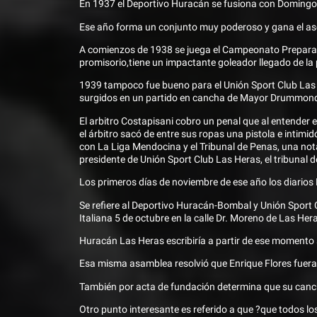
En 1937 el Deportivo Huracán se fusiona con Domingo 
Ese año forma un conjunto muy poderoso y gana el asc
A comienzos de 1938 se juega el Campeonato Preparac
promisorio,tiene un impactante goleador llegado de la
1939 tampoco fue bueno para el Unión Sport Club Las H
surgidos en un partido en cancha de Mayor Drummon
El arbitro Costapisani cobro un penal que al entender e
el árbitro sacó de entre sus ropas una pistola e intim
con La Liga Mendocina y el Tribunal de Penas, una nota
presidente de Unión Sport Club Las Heras, el tribunal 
Los primeros días de noviembre de ese año los diarios
Se refiere al Deportivo Huracán-Bombal y Unión Sport 
Italiana 5 de octubre en la calle Dr. Moreno de Las H
Huracán Las Heras escribiría a partir de ese momento s
Esa misma asamblea resolvió que Enrique Flores fuera el
También por acta de fundación determina que su canc
Otro punto interesante es referido a que ?que todos lo