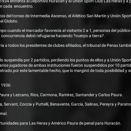
1934 enfrenta al Deportivo Huracán y al Unión Sport Club Las Heras y a
 en cada encuentro.
ctos del torneo de Intermedia Ascenso, el Atlético San Martín y Unión Spo
el Globito.
empo cuando el marcador favorecía al visitante 2 a 1, personas del públic
concurrencia debió refugiarse haciendo ?cuerpo a tierra?.
a a todos los presidentes de clubes afiliados, el tribunal de Penas tamb
e lo suspendía por 2 partidos, perdiendo los puntos de ellos y a Unión Spor
arios jugadores de ambas instituciones fueron suspendidos por 10 parti
strado por este lamentable hecho, que lo marginó de toda posibilidad y se
 1936:
Paura y Lezcano, Ríos, Carmona, Ramírez, Santander y Carlos Paura.
 Servant, Coccia y Puttelli, Benavente, García, Salinas, Pereyra y Parato
 mal.
ortunidades para Las Heras y Américo Paura de penal para Huracán.