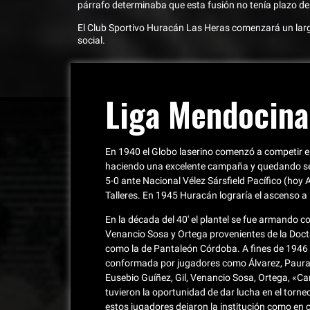
párrafo determinaba que esta fusión no tenía plazo de
El Club Sportivo Huracán Las Heras comenzará un larg
social.
Liga Mendocina
En 1940 el Globo laserino comenzó a competir e
haciendo una excelente campaña y quedando seg
5-0 ante Nacional Vélez Sársfield Pacífico (hoy 
Talleres. En 1945 Huracán lograría el ascenso a 
En la década del 40′ el plantel se fue armando 
Venancio Sosa y Ortega provenientes de la Docta 
como la de Pantaleón Córdoba. A fines de 1946 
conformada por jugadores como Álvarez, Paura, R
Eusebio Guíñez, Gil, Venancio Sosa, Ortega, 
tuvieron la oportunidad de dar lucha en el torne
estos jugadores dejaron la institución como en