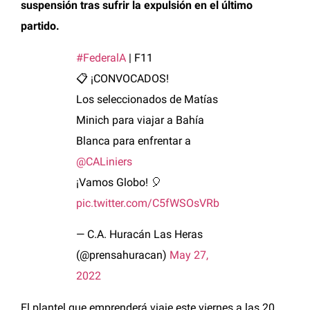
suspensión tras sufrir la expulsión en el último
partido.
#FederalA
| F11
📋 ¡CONVOCADOS!
Los seleccionados de Matías
Minich para viajar a Bahía
Blanca para enfrentar a
@CALiniers
¡Vamos Globo! 🎈
pic.twitter.com/C5fWSOsVRb
— C.A. Huracán Las Heras
(@prensahuracan)
May 27,
2022
El plantel que emprenderá viaje este viernes a las 20